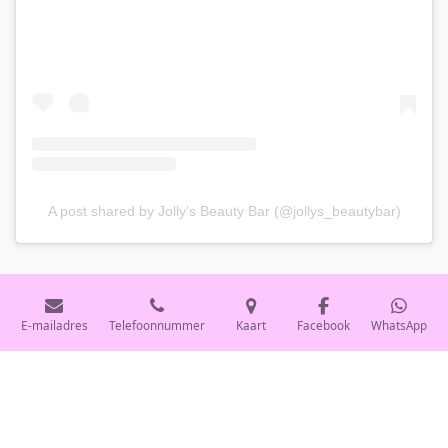
A post shared by Jolly’s Beauty Bar (@jollys_beautybar)
© 2021 - 2026 jollysbeautybar
E-mailadres
Telefoonnummer
Kaart
Facebook
WhatsApp
Powered by
JouwWeb